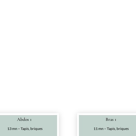
Abdos 1
Bras 1
13 mn – Tapis, briques
11 mn – Tapis, briques