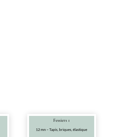
Fessiers 1
12 mn – Tapis, briques, élastique