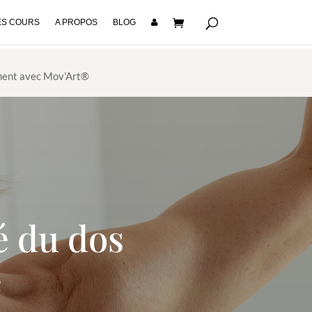
S COURS
A PROPOS
BLOG
ent avec Mov’Art®
é du dos
e