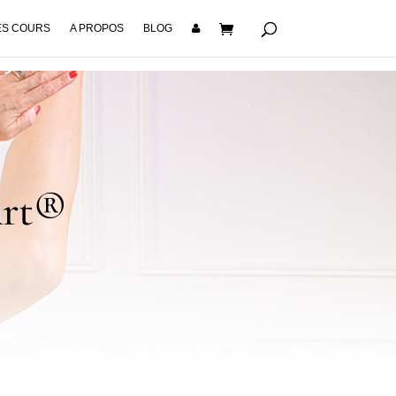
S COURS
A PROPOS
BLOG
Art®