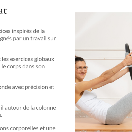
at
ces inspirés de la
gnés par un travail sur
t les exercices globaux
r le corps dans son
onde avec précision et
ail autour de la colonne
.
ons corporelles et une