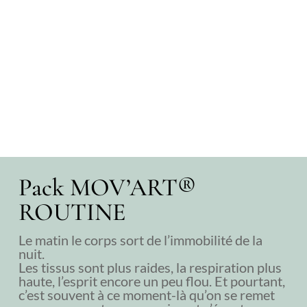
Pack MOV’ART®
ROUTINE
Le matin le corps sort de l’immobilité de la
nuit.
Les tissus sont plus raides, la respiration plus
haute, l’esprit encore un peu flou. Et pourtant,
c’est souvent à ce moment-là qu’on se remet